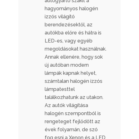
autógyártó szakít a
hagyományos halogén
izzós világító
berendezésektől, az
autókba előre és hátra is
LED-es, vagy egyéb
megoldásokat használnak.
Annak ellenére, hogy sok
új autóban modern
lámpák kapnak helyet,
számtalan halogén izzós
lámpatesttel
találkozhatunk az utakon.
Az autók világítása
halogén szempontból is
rengeteget fejlődött az
évek folyamán, de szó
fog esni a Xenon és a LED