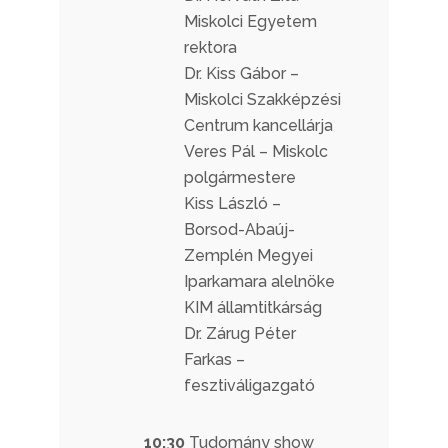
Miskolci Egyetem
rektora
Dr. Kiss Gábor –
Miskolci Szakképzési
Centrum kancellárja
Veres Pál – Miskolc
polgármestere
Kiss László –
Borsod-Abaúj-
Zemplén Megyei
Iparkamara alelnöke
KIM államtitkárság
Dr. Zárug Péter
Farkas –
fesztiváligazgató
10:30
Tudomány show