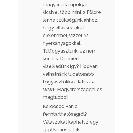
magyar állampolgár,
kicsivel több mint 2 Földre
lenne szükségünk ahhoz,
hogy ellássuk őket
élelemmel, vízzel és
nyersanyagokkal.
Túlfogyasztunk, ez nem
kérdés. De miért
viselkedünk így? Hogyan
válhatnánk tudatosabb
fogyasztókká? Játssz a
WWF Magyarországgal és
megtudod!
Kérdésed van a
fenntarthatóságról?
Válaszokat kaphatsz egy
applikációs játék