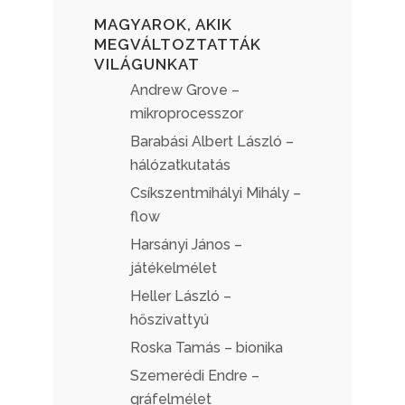
MAGYAROK, AKIK
MEGVÁLTOZTATTÁK
VILÁGUNKAT
Andrew Grove –
mikroprocesszor
Barabási Albert László –
hálózatkutatás
Csíkszentmihályi Mihály –
flow
Harsányi János –
játékelmélet
Heller László –
hőszivattyú
Roska Tamás – bionika
Szemerédi Endre –
gráfelmélet