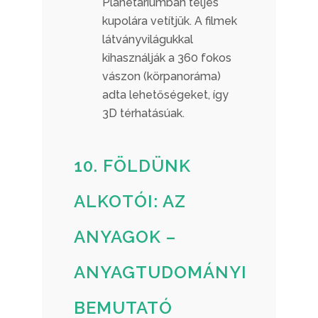
Planetáriumban teljes
kupolára vetítjük. A filmek
látványvilágukkal
kihasználják a 360 fokos
vászon (körpanoráma)
adta lehetőségeket, így
3D térhatásúak.
10. FÖLDÜNK
ALKOTÓI: AZ
ANYAGOK –
ANYAGTUDOMÁNYI
BEMUTATÓ