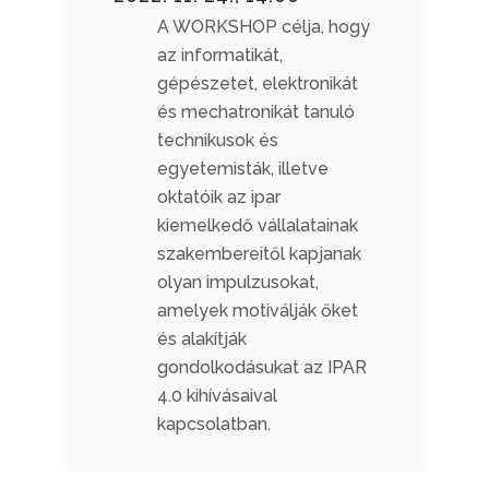
A WORKSHOP célja, hogy
az informatikát,
gépészetet, elektronikát
és mechatronikát tanuló
technikusok és
egyetemisták, illetve
oktatóik az ipar
kiemelkedő vállalatainak
szakembereitől kapjanak
olyan impulzusokat,
amelyek motiválják őket
és alakítják
gondolkodásukat az IPAR
4.0 kihívásaival
kapcsolatban.