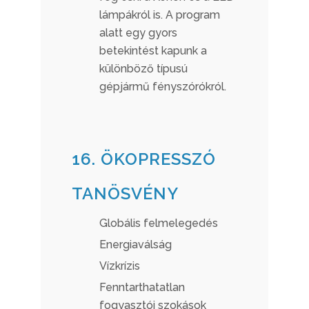
lámpákról is. A program
alatt egy gyors
betekintést kapunk a
különböző típusú
gépjármű fényszórókról.
16. ÖKOPRESSZÓ
TANÖSVÉNY
Globális felmelegedés
Energiaválság
Vízkrízis
Fenntarthatatlan
fogyasztói szokások