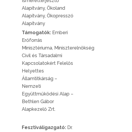
Ismeretterjesztő
Alapítvány,
Ökoland
Alapítvány,
Ökopresszó
Alapítvány
Támogatók:
Emberi
Erőforrás
Minisztériuma,
Miniszterelnökség
Civil és Társadalmi
Kapcsolatokért Felelős
Helyettes
Államtitkárság –
Nemzeti
Együttműködési Alap –
Bethlen Gábor
Alapkezelő Zrt.
Fesztiváligazgató:
Dr.