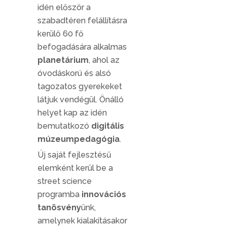
idén először a
szabadtéren felállításra
kerülő 60 fő
befogadására alkalmas
planetárium
, ahol az
óvodáskorú és alsó
tagozatos gyerekeket
látjuk vendégül. Önálló
helyet kap az idén
bemutatkozó
digitális
múzeumpedagógia
.
Új saját fejlesztésű
elemként kerül be a
street science
programba
innovációs
tanösvény
ünk,
amelynek kialakításakor