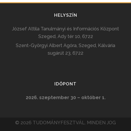
HELYSZÍN
József Attila Tanulmányi és Információs Központ
Szeged, Ady tér 10, 6722
Szent-Györgyi Albert Agóra, Szeged, Kálvária
sugárút 23, 6722
IDŐPONT
2026. szeptember 30 – október 1.
© 2026 TUDOMÁNYFESZTVÁL. MINDEN JOG