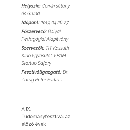
Helyszín:
Corvin sétány
és Grund
Időpont:
2019 04 26-27
Főszervező:
Bolyai
Pedagógiai Alapítvány
Szervezők:
TIT Kossuth
Klub Egyesület, EPAM,
Startup Safary
Fesztiváligazgató:
Dr.
Zárug Péter Farkas
A IX.
Tudományfesztivál az
előző évek