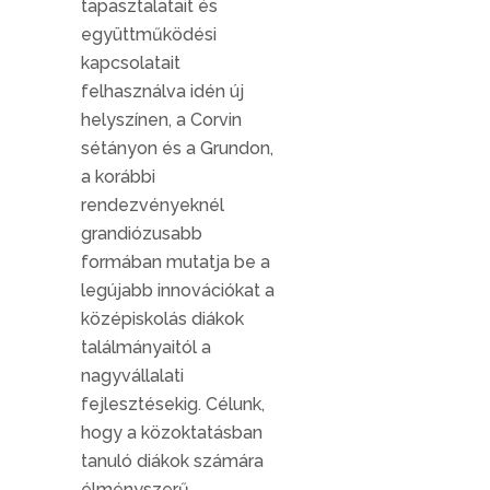
tapasztalatait és
együttműködési
kapcsolatait
felhasználva idén új
helyszínen, a Corvin
sétányon és a Grundon,
a korábbi
rendezvényeknél
grandiózusabb
formában mutatja be a
legújabb innovációkat a
középiskolás diákok
találmányaitól a
nagyvállalati
fejlesztésekig. Célunk,
hogy a közoktatásban
tanuló diákok számára
élményszerű