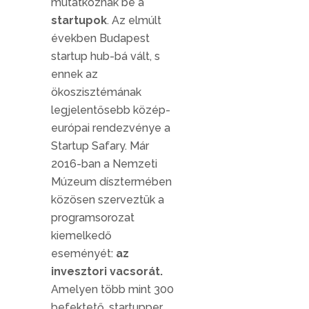
mutatkoznak be a
startupok
. Az elmúlt
években Budapest
startup hub-bá vált, s
ennek az
ökoszisztémának
legjelentősebb közép-
európai rendezvénye a
Startup Safary. Már
2016-ban a Nemzeti
Múzeum dísztermében
közösen szerveztük a
programsorozat
kiemelkedő
eseményét:
az
invesztori vacsorát.
Amelyen több mint 300
befektető, startupper,