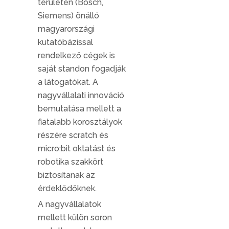
területén (Bosch,
Siemens) önálló
magyarországi
kutatóbázissal
rendelkező cégek is
saját standon fogadják
a látogatókat. A
nagyvállalati innováció
bemutatása mellett a
fiatalabb korosztályok
részére scratch és
micro:bit oktatást és
robotika szakkört
biztosítanak az
érdeklődőknek.
A nagyvállalatok
mellett külön soron