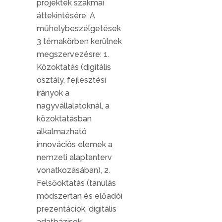
projektek szakmai
áttekintésére. A
műhelybeszélgetések
3 témakörben kerülnek
megszervezésre: 1.
Közoktatás (digitális
osztály, fejlesztési
irányok a
nagyvállalatoknál, a
közoktatásban
alkalmazható
innovációs elemek a
nemzeti alaptanterv
vonatkozásában), 2.
Felsőoktatás (tanulás
módszertan és előadói
prezentációk, digitális
adatbázisok