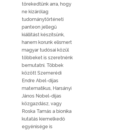
törekedtünk arra, hogy
ne kizárólag
tudománytörténeti
panteon jellegű
kiállítást készítsünk,
hanem korunk elismert
magyar tudósai közül
többeket is szeretnénk
bemutatni. Többek
között Szemerédi
Endre Abel-díjas
matematikus, Harsányi
János Nobel-díjas
közgazdász, vagy
Roska Tamás a bionika
kutatás kiemelkedő
egyénisége is