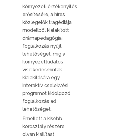
környezeti érzékenyítés
erősítésére, a híres
közlegelők tragédiája
modellből kialakított
drámapedagógiai
foglalkozás nyújt
lehetőséget, míg a
környezettudatos
viselkedésminták
kialakítására egy
interaktív cselekvési
programot kidolgozó
foglalkozás ad
lehetőséget.
Emellett a kisebb
korosztály részére
olyan kiállítást