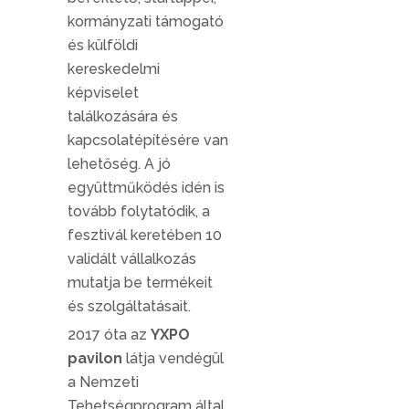
kormányzati támogató
és külföldi
kereskedelmi
képviselet
találkozására és
kapcsolatépítésére van
lehetőség. A jó
együttműködés idén is
tovább folytatódik, a
fesztivál keretében 10
validált vállalkozás
mutatja be termékeit
és szolgáltatásait.
2017 óta az
YXPO
pavilon
látja vendégül
a Nemzeti
Tehetségprogram által