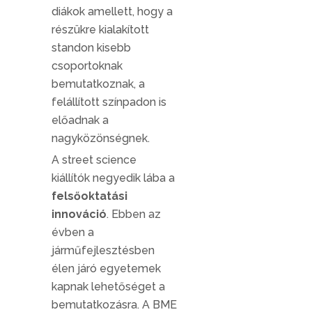
diákok amellett, hogy a
részükre kialakított
standon kisebb
csoportoknak
bemutatkoznak, a
felállított színpadon is
előadnak a
nagyközönségnek.
A street science
kiállítók negyedik lába a
felsőoktatási
innováció
. Ebben az
évben a
járműfejlesztésben
élen járó egyetemek
kapnak lehetőséget a
bemutatkozásra. A BME