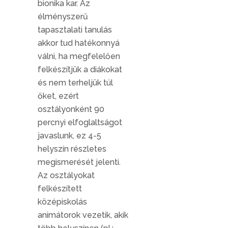
bionika kar. Az
élményszerű
tapasztalati tanulás
akkor tud hatékonnyá
válni, ha megfelelően
felkészítjük a diákokat
és nem terheljük túl
őket, ezért
osztályonként 90
percnyi elfoglaltságot
javaslunk, ez 4-5
helyszín részletes
megismerését jelenti.
Az osztályokat
felkészített
középiskolás
animátorok vezetik, akik