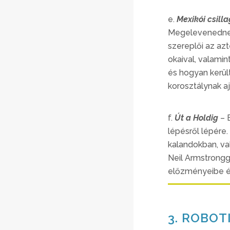
e.
Mexikói csil
Megelevenednek 
szereplői az az
okaival, valamin
és hogyan kerül
korosztálynak aj
f.
Út a Holdig
– E
lépésről lépére.
kalandokban, val
Neil Armstrongg
előzményeibe és 
3. ROBOT