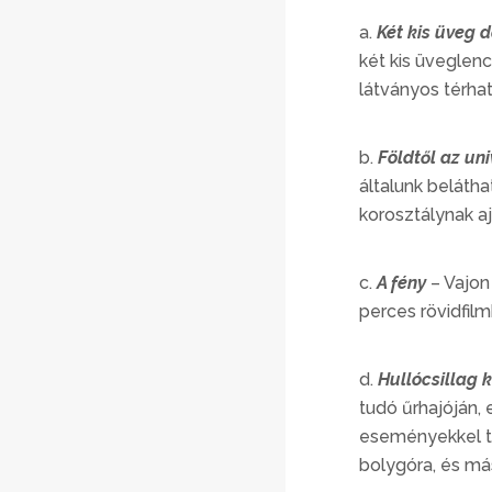
a.
Két kis üveg 
két kis üveglenc
látványos térhat
b.
Földtől az un
általunk beláth
korosztálynak aj
c.
A fény
– Vajon
perces rövidfilm
d.
Hullócsillag 
tudó űrhajóján, 
eseményekkel ta
bolygóra, és más