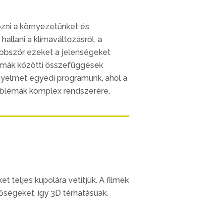
zni a környezetünket és
allani a klímaváltozásról, a
gtöbbször ezeket a jelenségeket
lémák közötti összefüggések
igyelmet egyedi programunk, ahol a
oblémák komplex rendszerére,
t teljes kupolára vetítjük. A filmek
őségeket, így 3D térhatásúak.