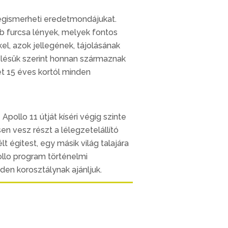
megismerheti eredetmondájukat.
 furcsa lények, melyek fontos
, azok jellegének, tájolásának
pzelésük szerint honnan származnak
et 15 éves kortól minden
pollo 11 útját kíséri végig szinte
en vesz részt a lélegzetelállító
 égitest, egy másik világ talajára
ollo program történelmi
nden korosztálynak ajánljuk.