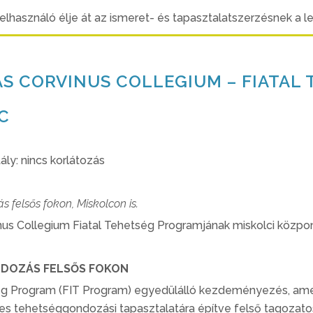
felhasználó élje át az ismeret- és tapasztalatszerzésnek a l
AS CORVINUS COLLEGIUM – FIATA
C
ály: nincs korlátozás
 felsős fokon, Miskolcon is.
nus Collegium Fiatal Tehetség Programjának miskolci közpon
DOZÁS FELSŐS FOKON
ég Program (FIT Program) egyedülálló kezdeményezés, ame
es tehetséggondozási tapasztalatára építve felső tagozatos 