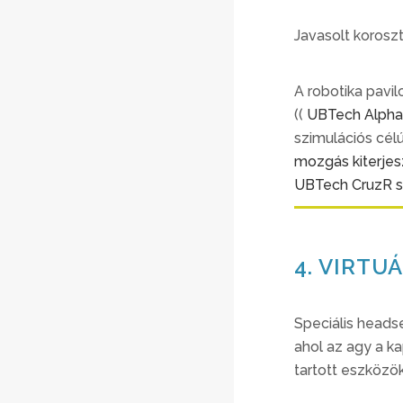
Javasolt koroszt
A robotika pavi
((
UBTech Alpha
szimulációs célú
mozgás kiterjesz
UBTech CruzR sz
4. VIRTU
Speciális heads
ahol az agy a k
tartott eszközök