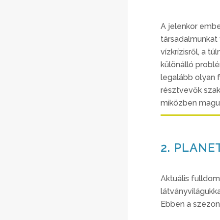
A jelenkor embe
társadalmunkat 
vízkrízisről, a 
különálló probl
legalább olyan 
résztvevők szak
miközben maguk 
2. PLANE
Aktuális fulldom
látványvilágukk
Ebben a szezonb