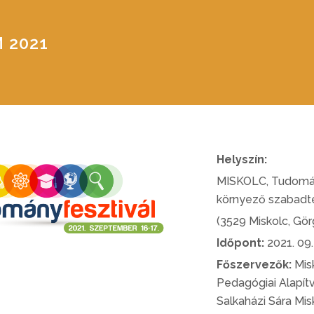
 2021
Helyszín:
MISKOLC, Tudomán
környező szabadt
(3529 Miskolc, Görg
Időpont:
2021. 09.
Főszervezők:
Misk
Pedagógiai Alapítv
Salkaházi Sára Mi