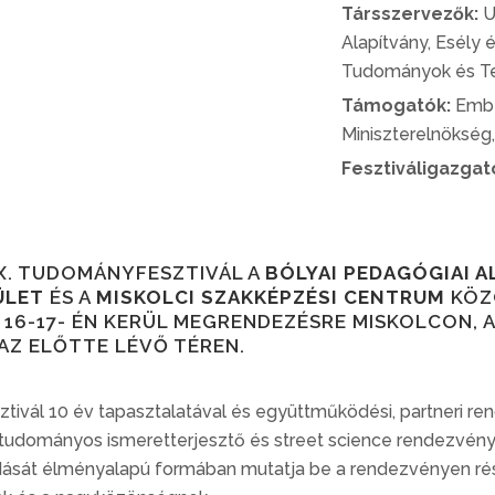
Társszervezők:
U
Alapítvány, Esély
Tudományok és Te
Támogatók:
Ember
Miniszterelnökség,
Fesztiváligazgat
 X. TUDOMÁNYFESZTIVÁL A
BÓLYAI PEDAGÓGIAI A
ÜLET
ÉS A
MISKOLCI SZAKKÉPZÉSI CENTRUM
KÖZÖ
16-17- ÉN KERÜL MEGRENDEZÉSRE MISKOLCON, 
AZ ELŐTTE LÉVŐ TÉREN.
ivál 10 év tapasztalatával és együttműködési, partneri r
tudományos ismeretterjesztő és street science rendezvénye
ását élményalapú formában mutatja be a rendezvényen ré