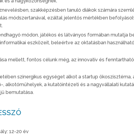
ak és a nagyközönségnek.
öznevelésben, szakképzésben tanuló diákok számára szemlél
ulás módszertanával, ezáltal jelentős mértékben befolyásolv
t.
ndhagyó módon, játékos és látványos formában mutatja be 
 informatikai eszközeit, beleértve az oktatásban használható 
lása mellett, fontos célunk még, az innovatív és fenntarthat
retében szinergikus egységet alkot a startup ökoszisztéma,
, alkotóműhelyek, a kutatóintézeti és a nagyvállalati kutat
ejű bemutatása.
ESSZÓ
ály: 12-20 év