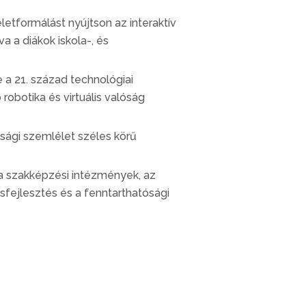
etformálást nyújtson az interaktív
a a diákok iskola-, és
a 21. század technológiai
robotika és virtuális valóság
ósági szemlélet széles körű
 a szakképzési intézmények, az
ásfejlesztés és a fenntarthatósági