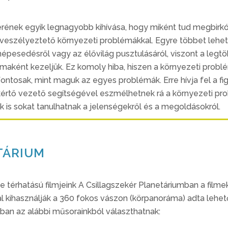
rének egyik legnagyobb kihívása, hogy miként tud megbirkó
veszélyeztető környezeti problémákkal. Egyre többet lehet h
túlnépesedésről vagy az élővilág pusztulásáról, viszont a le
émaként kezeljük. Ez komoly hiba, hiszen a környezeti prob
fontosak, mint maguk az egyes problémák. Erre hívja fel a f
értő vezető segítségével eszmélhetnek rá a környezeti pr
is sokat tanulhatnak a jelenségekről és a megoldásokról.
TÁRIUM
e térhatású filmjeink A Csillagszekér Planetáriumban a filmeke
al kihasználják a 360 fokos vászon (körpanoráma) adta lehet
an az alábbi műsorainkból választhatnak: