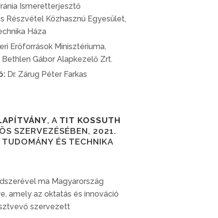
ránia Ismeretterjesztő
 és Részvétel Közhasznú Egyesület,
chnika Háza
i Erőforrások Minisztériuma,
 Bethlen Gábor Alapkezelő Zrt.
ó:
Dr. Zárug Péter Farkas
LAPÍTVÁNY
, A
TIT KOSSUTH
S SZERVEZÉSÉBEN, 2021.
A TUDOMÁNY ÉS TECHNIKA
endszerével ma Magyarország
, amely az oktatás és innováció
sztvevő szervezett