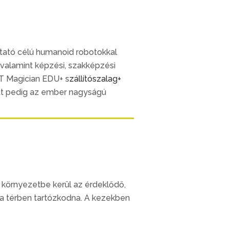
tató célú humanoid robotokkal
, valamint képzési, szakképzési
 Magician EDU+ s
zállítószalag+
latt pedig az ember nagyságú
 környezetbe kerül az érdeklődő,
 a térben tartózkodna. A kezekben