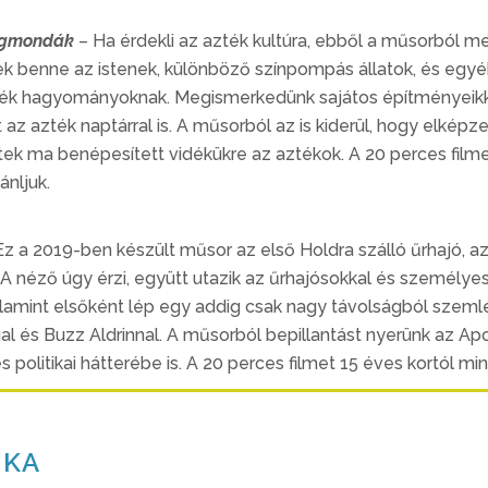
lagmondák
– Ha érdekli az azték kultúra, ebből a műsorból 
benne az istenek, különböző színpompás állatok, és egyéb
ték hagyományoknak. Megismerkedünk sajátos építményeikkel
t az azték naptárral is. A műsorból az is kiderül, hogy elké
tek ma benépesített vidékükre az aztékok. A 20 perces film
ánljuk.
z a 2019-ben készült műsor az első Holdra szálló űrhajó, az A
 A néző úgy érzi, együtt utazik az űrhajósokkal és személyes
amint elsőként lép egy addig csak nagy távolságból szemlélt
al és Buzz Aldrinnal. A műsorból bepillantást nyerünk az Ap
politikai hátterébe is. A 20 perces filmet 15 éves kortól mi
IKA