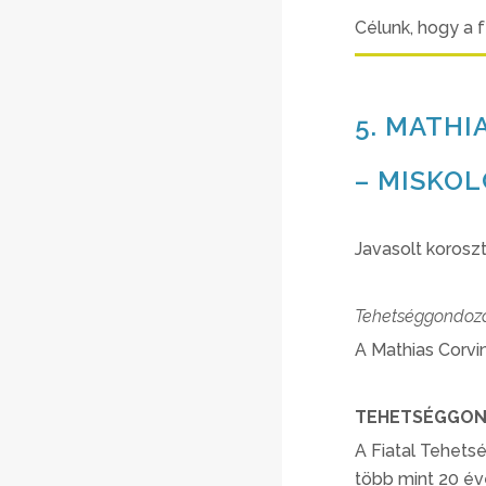
Célunk, hogy a 
5. MATHI
– MISKOL
Javasolt koroszt
Tehetséggondozás
A Mathias Corvi
TEHETSÉGGON
A Fiatal Tehets
több mint 20 év