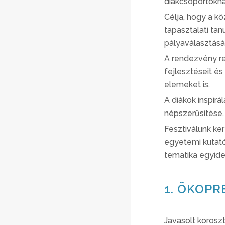
diákcsoportokn
Célja, hogy a k
tapasztalati tan
pályaválasztásá
A rendezvény re
fejlesztéseit és
elemeket is.
A diákok inspirá
népszerűsítése.
Fesztiválunk ke
egyetemi kutató-
tematika egyid
1. ÖKOPR
Javasolt koroszt