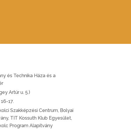
y és Technika Háza és a
ér
ey Artúr u. 5.)
 16-17.
olci Szakképzési Centrum, Bolyai
ány, TIT Kossuth Klub Egyesület,
skolc Program Alapítvány