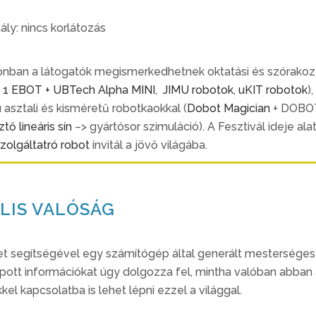
ály: nincs korlátozás
lonban a látogatók megismerkedhetnek oktatási és szórakoz
 1 EBOT +
UBTech Alpha MINI
,
JIMU robotok
,
uKIT robotok
)
 asztali és kisméretű robotkaokkal (
Dobot Magician
+ DOBOT
tő lineáris sín
–> gyártósor szimuláció). A Fesztivál ideje a
olgáltatró robot
invitál a jövő világába.
ÁLIS VALÓSÁG
et segítségével egy számítógép által generált mesterséges
apott információkat úgy dolgozza fel, mintha valóban abban
kel kapcsolatba is lehet lépni ezzel a világgal.