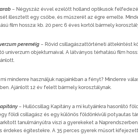
darab
– Négyszáz évvel ezelőtt holland optikusok felfedezésé
sét illesztett egy csőbe, és műszerét az égre emelte. Minde
ású film hossza: kb. 20 perc 6 éves kortól bármely korosztály
iverzum pereméig
– Rövid csillagászattörténeti áttekintés
ató univerzum objektumaival. A látványos térhatású film hoss
ánlott.
 mi mindenre használjuk napjainkban a fényt? Mindenre vál
ben. Ajánlott 12 év felett bármely korosztálynak.
kapitány
– Hullócsillag Kapitány a mi kutyáinkra hasonlító földö
egy földi csillagász és egy különös földönkívüli potyautas 
rkított tanulmányútra viszi a gyerekeket a Naprendszerben.
 érdekes égitestekre. A 35 perces gyerek műsort kifejezette