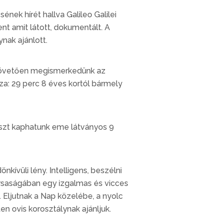
nek hírét hallva Galileo Galilei
nt amit látott, dokumentált. A
nak ajánlott.
t követően megismerkedünk az
za: 29 perc 8 éves kortól bármely
aszt kaphatunk eme látványos 9
nkívüli lény. Intelligens, beszélni
társaságában egy izgalmas és vicces
 Eljutnak a Nap közelébe, a nyolc
n ovis korosztálynak ajánljuk.