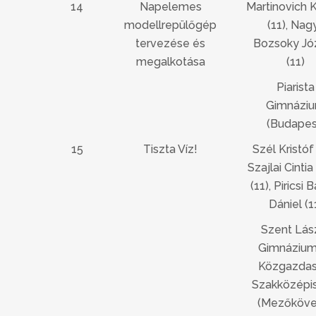
14
Napelemes
Martinovich K
modellrepülőgép
(11), Nag
tervezése és
Bozsoky Jó
megalkotása
(11)
Piarista
Gimnázi
(Budapes
15
Tiszta Víz!
Szél Kristóf 
Szajlai Cintia
(11), Piricsi 
Dániel (1
Szent Lás
Gimnázium
Közgazdas
Szakközépi
(Mezőköve