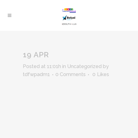
19 APR
Posted at 11:01h
in
Uncategorized
by
tdfwpadm1
0 Comments
0
Likes