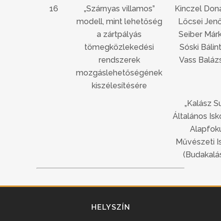
16
„Szárnyas villamos”
Kinczel Doná
modell, mint lehetőség
Lőcsei Jenő 
a zártpályás
Seiber Márk 
tömegközlekedési
Sóski Bálint
rendszerek
Vass Balázs
mozgáslehetőségének
kiszélesítésére
„Kalász Su
Általános Isk
Alapfok
Művészeti I
(Budakalá
HELYSZÍN