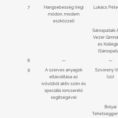
7
Hangsebesség (régi
Lukács Péter
módon, modern
eszközzel)
Sárospataki 
Vezér Gimn
és Kollég
(Sárospat
8
—
—
9
A szerves anyagok
Szvoreny Vi
eltávolítása az
(10)
ivóvízből aktív szén és
speciális ioncserélő
segítségével
Bolyai
Tehetséggo