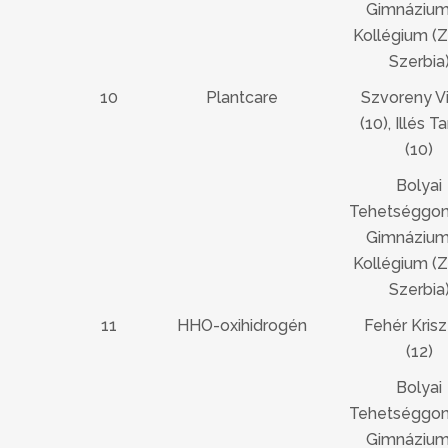
Gimnázium
Kollégium (Z
Szerbia
10
Plantcare
Szvoreny Vi
(10), Illés 
(10)
Bolyai
Tehetséggo
Gimnázium
Kollégium (Z
Szerbia
11
HHO-oxihidrogén
Fehér Krisz
(12)
Bolyai
Tehetséggo
Gimnázium