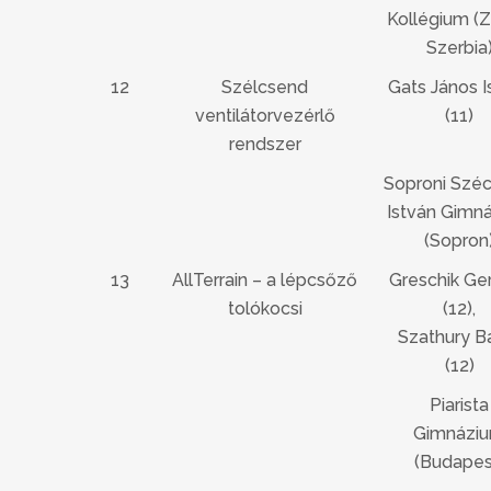
Kollégium (Z
Szerbia
12
Szélcsend
Gats János I
ventilátorvezérlő
(11)
rendszer
Soproni Széc
István Gimn
(Sopron
13
AllTerrain – a lépcsőző
Greschik Ge
tolókocsi
(12),
Szathury Bá
(12)
Piarista
Gimnázi
(Budapes