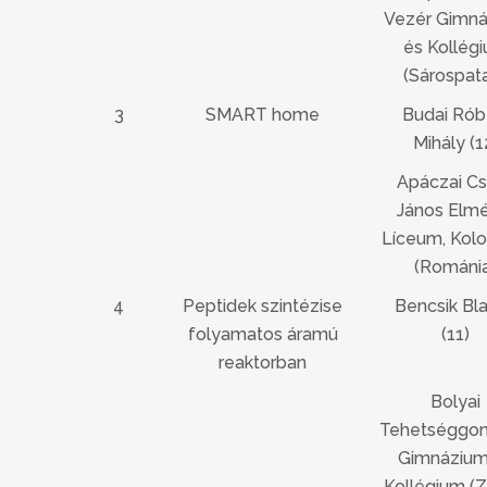
Vezér Gimn
és Kollég
(Sárospata
3
SMART home
Budai Rób
Mihály (1
Apáczai C
János Elmé
Líceum, Kolo
(Románi
4
Peptidek szintézise
Bencsik Bl
folyamatos áramú
(11)
reaktorban
Bolyai
Tehetséggo
Gimnázium
Kollégium (Z