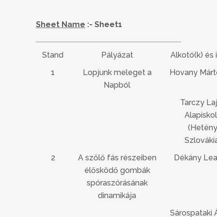
Sheet Name
:- Sheet1
Stand
Pályázat
Alkotó(k) és 
1
Lopjunk meleget a
Hovany Márto
Napból
Tarczy La
Alapisko
(Hetény
Szlováki
2
A szőlő fás részeiben
Dékány Lea 
élősködő gombák
spóraszórásának
dinamikája
Sárospataki 