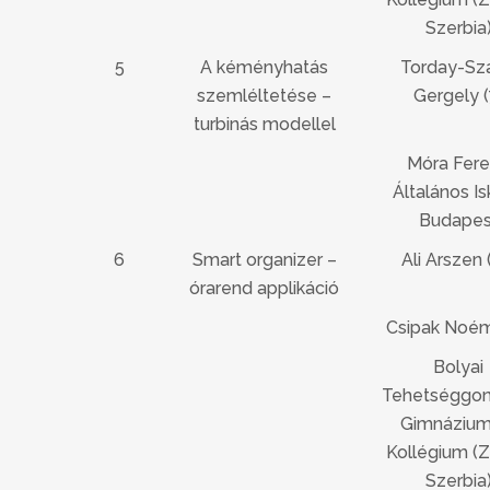
Szerbia
5
A kéményhatás
Torday-Sz
szemléltetése –
Gergely (
turbinás modellel
Móra Fer
Általános Is
Budapes
6
Smart organizer –
Ali Arszen 
órarend applikáció
Csipak Noémi
Bolyai
Tehetséggo
Gimnázium
Kollégium (Z
Szerbia