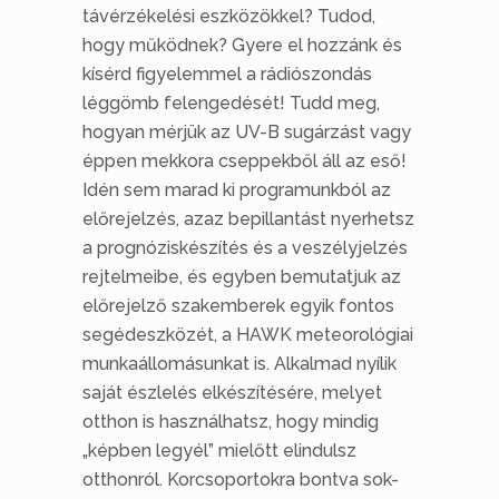
távérzékelési eszközökkel? Tudod,
hogy működnek? Gyere el hozzánk és
kísérd figyelemmel a rádiószondás
léggömb felengedését! Tudd meg,
hogyan mérjük az UV-B sugárzást vagy
éppen mekkora cseppekből áll az eső!
Idén sem marad ki programunkból az
előrejelzés, azaz bepillantást nyerhetsz
a prognóziskészítés és a veszélyjelzés
rejtelmeibe, és egyben bemutatjuk az
előrejelző szakemberek egyik fontos
segédeszközét, a HAWK meteorológiai
munkaállomásunkat is. Alkalmad nyílik
saját észlelés elkészítésére, melyet
otthon is használhatsz, hogy mindig
„képben legyél” mielőtt elindulsz
otthonról. Korcsoportokra bontva sok-