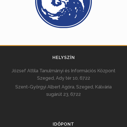
HELYSZÍN
József Attila Tanulmányi és Információs Központ
Szeged, Ady tér 10, 6722
Szent-Györgyi Albert Agóra, Szeged, Kálvária
sugárút 23, 6722
IDŐPONT