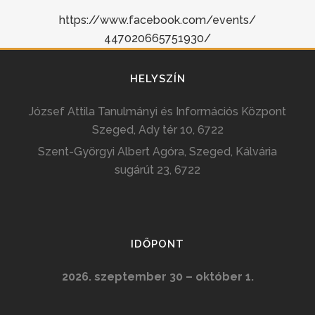
https://www.
facebook.com/events/
447020665751930/
HELYSZÍN
József Attila Tanulmányi és Információs Központ
Szeged, Ady tér 10, 6722
Szent-Györgyi Albert Agóra, Szeged, Kálvária
sugárút 23, 6722
IDŐPONT
2026. szeptember 30 – október 1.